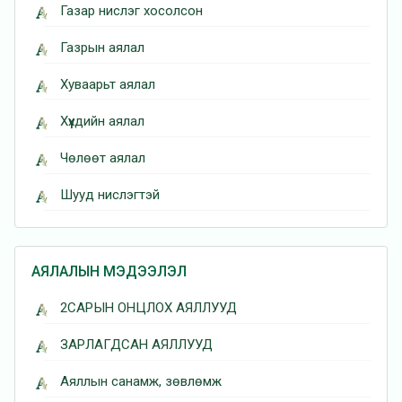
Газар нислэг хосолсон
Газрын аялал
Хуваарьт аялал
Хүүхдийн аялал
Чөлөөт аялал
Шууд нислэгтэй
АЯЛАЛЫН МЭДЭЭЛЭЛ
2САРЫН ОНЦЛОХ АЯЛЛУУД
ЗАРЛАГДСАН АЯЛЛУУД
Аяллын санамж, зөвлөмж