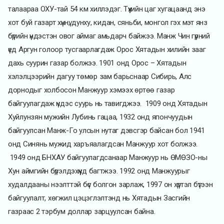
талаараа ОХУ-тай 54 км хиллэдэг. Түүхийн цаг хугацаанд энэ
хот буй газарт хүннү, дунху, кидан, сяньби, монгол гэх мэт янз
бүрийн үндэстэн овог аймаг амьдарч байжээ. Манж Чин гүрний
үед Аргун голоор тусгаарлагдаж Орос Хятадын хилийн зааг
дахь суурин газар болжээ. 1901 онд Орос – Хятадын
хэлэлцээрийн дагуу төмөр зам барьснаар Сибирь, Алс
дорнодыг холбосон Манжуур хэмээх өртөө газар
байгуулагдаж үндэс суурь нь тавигджээ. 1909 онд Хятадын
Хуйлунзян мужийн Лубинь гацаа, 1932 онд япончуудын
байгуулсан Манж-Го улсын нутаг дэвсгэр байсан бол 1941
онд Синянь мужид харъяалагдсан Манжуур хот болжээ.
1949 онд БНХАУ байгуулагдсанаар Манжуур нь ӨМӨЗО-ны
Хун аймгийн бүрэлдэхүүнд багтжээ. 1992 онд Манжуурыг
худалдааны нээлттэй бүс болгон зарлаж, 1997 он хүртэл бүтээн
байгуулалт, хөгжил цэцэглэлтэнд нь Хятадын Засгийн
газраас 2 тэрбум доллар зарцуулсан байна.