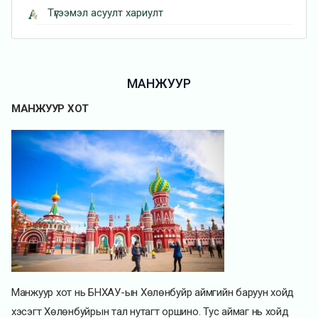
Түгээмэл асуулт хариулт
МАНЖУУР
МАНЖУУР ХОТ
Манжуур хот нь БНХАУ-ын Хөлөнбуйр аймгийн баруун хойд
хэсэгт Хөлөнбуйрын тал нутагт оршино. Тус аймаг нь хойд