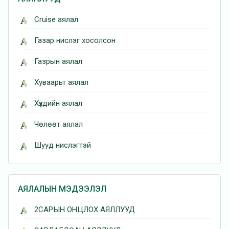
Cruise аялал
Газар нислэг хосолсон
Газрын аялал
Хуваарьт аялал
Хүүхдийн аялал
Чөлөөт аялал
Шууд нислэгтэй
АЯЛАЛЫН МЭДЭЭЛЭЛ
2САРЫН ОНЦЛОХ АЯЛЛУУД