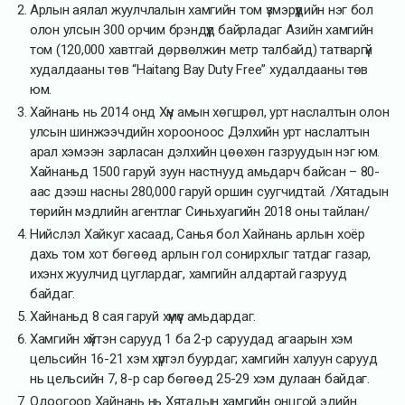
Арлын аялал жуулчлалын хамгийн том үзмэрүүдийн нэг бол
олон улсын 300 орчим брэндүүд байрладаг Азийн хамгийн
том (120,000 хавтгай дөрвөлжин метр талбайд) татваргүй
худалдааны төв “Haitang Bay Duty Free” худалдааны төв
юм.
Хайнань нь 2014 онд Хүн амын хөгшрөл, урт наслалтын олон
улсын шинжээчдийн хорооноос Дэлхийн урт наслалтын
арал хэмээн зарласан дэлхийн цөөхөн газруудын нэг юм.
Хайнаньд 1500 гаруй зуун настнууд амьдарч байсан – 80-
аас дээш насны 280,000 гаруй оршин суугчидтай. /Хятадын
төрийн мэдлийн агентлаг Синьхуагийн 2018 оны тайлан/
Нийслэл Хайкуг хасаад, Санья бол Хайнань арлын хоёр
дахь том хот бөгөөд арлын гол сонирхлыг татдаг газар,
ихэнх жуулчид цуглардаг, хамгийн алдартай газрууд
байдаг.
Хайнаньд 8 сая гаруй хүмүүс амьдардаг.
Хамгийн хүйтэн сарууд 1 ба 2-р саруудад агаарын хэм
цельсийн 16-21 хэм хүртэл буурдаг; хамгийн халуун сарууд
нь цельсийн 7, 8-р сар бөгөөд 25-29 хэм дулаан байдаг.
Одоогоор Хайнань нь Хятадын хамгийн онцгой эдийн