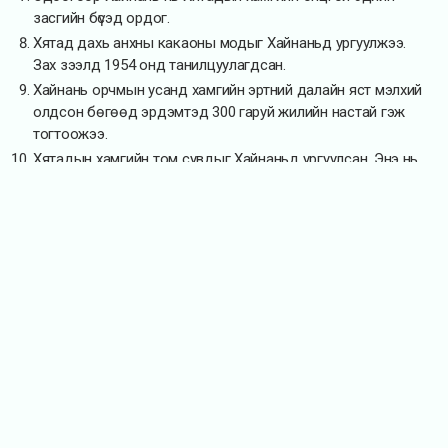
засгийн бүсэд ордог.
Хятад дахь анхны какаоны модыг Хайнаньд ургуулжээ.
Зах зээлд 1954 онд танилцуулагдсан.
Хайнань орчмын усанд хамгийн эртний далайн яст мэлхий
олдсон бөгөөд эрдэмтэд 300 гаруй жилийн настай гэж
тогтоожээ.
Хятадын хамгийн том сувдыг Хайнаньд ургуулсан. Энэ нь
15.5 см хэмжээтэй байв.
Зургийн цомог
АЯЛАХАД ТААТАЙ УЛС, ХОТУУД
Аялахад тохиромжтой, улс хотуудын мэдээллийг хүргэж
байна.
МАНЖУУР
ДУБАЙ