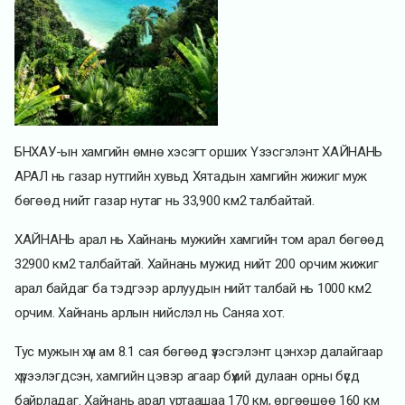
БНХАУ-ын хамгийн өмнө хэсэгт орших Үзэсгэлэнт ХАЙНАНЬ
АРАЛ нь газар нутгийн хувьд Хятадын хамгийн жижиг муж
бөгөөд нийт газар нутаг нь 33,900 км2 талбайтай.
ХАЙНАНЬ арал нь Хайнань мужийн хамгийн том арал бөгөөд
32900 км2 талбайтай. Хайнань мужид нийт 200 орчим жижиг
арал байдаг ба тэдгээр арлуудын нийт талбай нь 1000 км2
орчим. Хайнань арлын нийслэл нь Саняа хот.
Тус мужын хүн ам 8.1 сая бөгөөд үзэсгэлэнт цэнхэр далайгаар
хүрээлэгдсэн, хамгийн цэвэр агаар бүхий дулаан орны бүсд
байрладаг. Хайнань арал уртаашаа 170 км, өргөөшөө 160 км