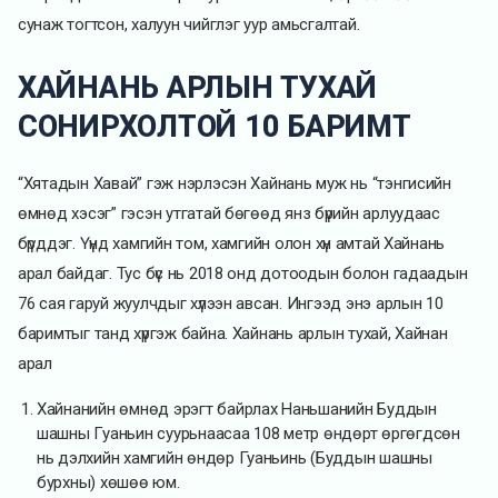
сунаж тогтсон, халуун чийглэг уур амьсгалтай.
ХАЙНАНЬ АРЛЫН ТУХАЙ
СОНИРХОЛТОЙ 10 БАРИМТ
“Хятадын Хавай” гэж нэрлэсэн Хайнань муж нь “тэнгисийн
өмнөд хэсэг” гэсэн утгатай бөгөөд янз бүрийн арлуудаас
бүрддэг. Үүнд хамгийн том, хамгийн олон хүн амтай Хайнань
арал байдаг. Тус бүс нь 2018 онд дотоодын болон гадаадын
76 сая гаруй жуулчдыг хүлээн авсан. Ингээд энэ арлын 10
баримтыг танд хүргэж байна. Хайнань арлын тухай, Хайнан
арал
Хайнанийн өмнөд эрэгт байрлах Наньшанийн Буддын
шашны Гуаньин суурьнаасаа 108 метр өндөрт өргөгдсөн
нь дэлхийн хамгийн өндөр Гуаньинь (Буддын шашны
бурхны) хөшөө юм.