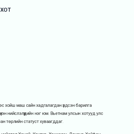
 ХОТ
эс хойш маш сайн хадгалагдан үлдсэн барилга
хэн нийслэлүүдийн нэг юм. Вьетнам улсын хотууд улс
рван төрлийн статуст хуваагддаг.