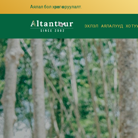
Аялал бол хөрөнгө оруулалт.
ЭХЛЭЛ
АЯЛАЛУУД
ХОТУ