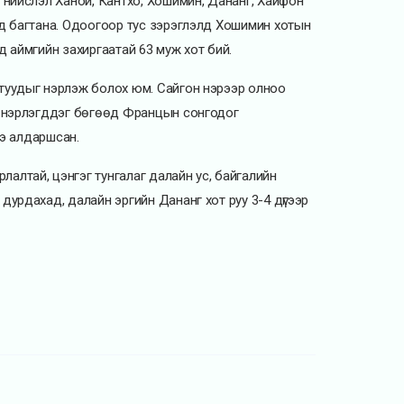
 нийслэл Ханой, Кантхо, Хошимин, Дананг, Хайфон
уд багтана. Одоогоор тус зэрэглэлд Хошимин хотын
д аймгийн захиргаатай 63 муж хот бий.
отуудыг нэрлэж болох юм. Сайгон нэрээр олноо
эн нэрлэгддэг бөгөөд Францын сонгодог
ээ алдаршсан.
алтай, цэнгэг тунгалаг далайн ус, байгалийн
дурдахад, далайн эргийн Дананг хот руу 3-4 дүгээр