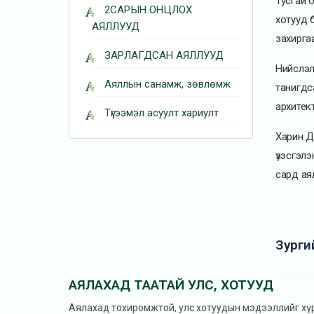
Тусгай 
2САРЫН ОНЦЛОХ
хотууд 
АЯЛЛУУД
захирга
ЗАРЛАГДСАН АЯЛЛУУД
Нийслэл
Аяллын санамж, зөвлөмж
танигдс
архитек
Түгээмэл асуулт хариулт
Харин Д
үзэсгэл
сард ая
Зурги
АЯЛАХАД ТААТАЙ УЛС, ХОТУУД
Аялахад тохиромжтой, улс хотуудын мэдээллийг хү