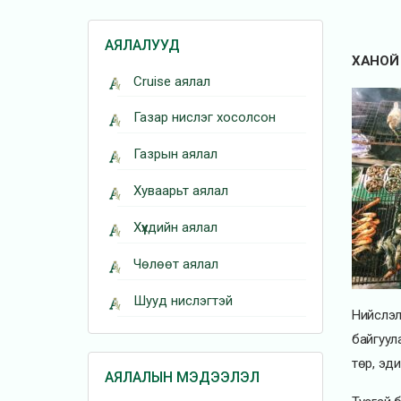
АЯЛАЛУУД
ХАНОЙ
Cruise аялал
Газар нислэг хосолсон
Газрын аялал
Хуваарьт аялал
Хүүхдийн аялал
Чөлөөт аялал
Шууд нислэгтэй
Нийслэл
байгуул
төр, эди
АЯЛАЛЫН МЭДЭЭЛЭЛ