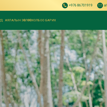
+976 86701919
a
УД
АЯЛАЛЫН ЗӨВЛӨГӨӨ
ХОЛБОО БАРИХ