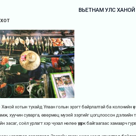
ВЬЕТНАМ УЛС ХАНОЙ
 ХОТ
 Ханой хотын тухайд Улаан голын эрэгт байрлалтай ба колонийн үе
амж, хуучин суварга, өвөрмөц музей зэргийг цогцлоосон дэлхийн түү
йн засаг, соёл урлагт хэр чухал нөлөө үзүүлж байгаагаас хамаарч гу