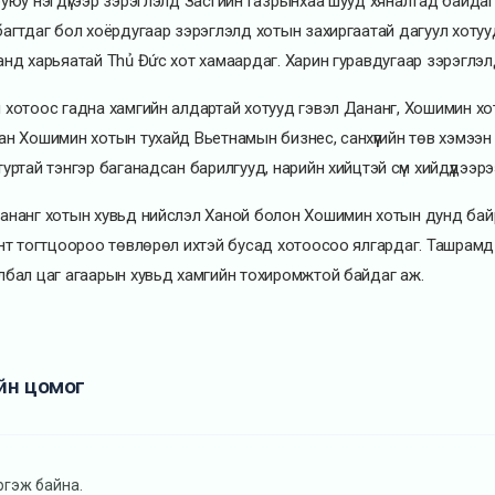
буюу нэгдүгээр зэрэглэлд Засгийн газрынхаа шууд хяналтад байдаг
багтдаг бол хоёрдугаар зэрэглэлд хотын захиргаатай дагуул хоту
анд харьяатай Thủ Đức хот хамаардаг. Харин гуравдугаар зэрэглэл
 хотоос гадна хамгийн алдартай хотууд гэвэл Дананг, Хошимин х
ан Хошимин хотын тухайд Вьетнамын бизнес, санхүүгийн төв хэмэ
туртай тэнгэр баганадсан барилгууд, нарийн хийцтэй сүм хийдүүдээр
ананг хотын хувьд нийслэл Ханой болон Хошимин хотын дунд байрл
энт тогтцоороо төвлөрөл ихтэй бусад хотоосоо ялгардаг. Ташрамд 
лбал цаг агаарын хувьд хамгийн тохиромжтой байдаг аж.
йн цомог
ргэж байна.