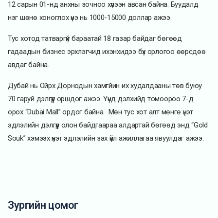
12 сарын 01-нд анхны зочноо хүлээн авсан байна. Буудалд
нэг шөнө хоноглох үнэ нь 1000-15000 доллар ажээ.
Тус хотод татваргүй бараатай 18 газар байдаг бөгөөд
гадаадын бизнес эрхлэгчид ихэнхидээ бүх орлогоо өөрсдөө
авдаг байна.
Дубай нь Ойрх Дорнодын хамгйин их худалдааны төв буюу
70 гаруй дэлгүүр оршдог ажээ. Үүнд дэлхийд томоороо 7-д
орох “Dubai Mall” ордог байна. Мөн тус хот алт мөнгө үнэт
эдлэлийн дэлгүүр олон байдгаараа алдартай бөгөөд энд “Gold
Souk” хэмээх үнэт эдлэлийн зах үйл ажиллагаа явуулдаг ажээ.
Зургийн цомог