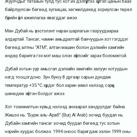
Жуулчдыг татахын тулд тус хот их дэлгүүртээ хүртэл цанын бааз
байрлуулсан бөгөөд зугаацах, хөгжилдөхөд зориулсан төрөл
бүрийн үйл ажиллагаа явагддаг ажээ.
Мөн Дубай нь үзэсгэлэнт наран шарлагын газруудаараа
алдартай. Тансаг, чамин амьдралтай баячуудын хот гэгддэг
бөгөөд алтны “ATM”, алтан машин болон дэлхийн хамгийн
өндөр барилга гэх мэт маш олон зүйлсийг харах боломжтой.
Дубай хотын уур амьсгал дэлхийн хамгийн халуун хотуудын
нэгд тооцогдоно. Зун буюу 8 дугаар сарын дундаж
температур +35 °C хүрдэг бол харин өвөл нэлээд сэрүүн,
шөнөдөө хүйтэн болдог ажээ.
Хот тохижилтын хувьд нэлээд анхаарал хандуулдаг байна.
Жишээ нь: “Бурж аль-Араб” (Burj Al Arab) зочид буудал нь
Дубайн хамгийн тансаг зочид буудал бөгөөд тус хотын
нэрийн хуудас болжээ. 1994 оноос баригдаж эхлэн 1999 оны