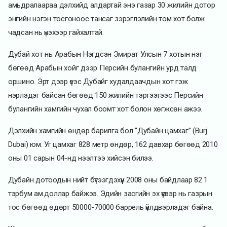
амьдралаараа дэлхийд алдартай энэ газар 30 жилийн дотор
энгийн нэгэн тосгоноос тансаг зэрэглэлийн том хот болж
чадсан нь үнэхээр гайхалтай.
Дубай хот нь Арабын Нэгдсэн Эмират Улсын 7 хотын нэг
бөгөөд Арабын хойг дээр Персийн булангийн урд талд
оршино. Эрт дээр үеэс Дубайг худалдаачдын хот гэж
нэрлэдэг байсан бөгөөд 150 жилийн тэртээгээс Персийн
булангийн хамгийн чухал боомт хот болон хөгжсөн ажээ.
Дэлхийн хамгийн өндөр барилга бол “Дубайн цамхаг” (Burj
Dubai) юм. Уг цамхаг 828 метр өндөр, 162 давхар бөгөөд 2010
оны 01 сарын 04-нд нээлтээ хийсэн билээ.
Дубайн дотоодын нийт бүтээгдэхүүн 2008 оны байдлаар 82.1
тэрбум ам.доллар байжээ. Эдийн засгийн эх үүсвэр нь газрын
тос бөгөөд өдөрт 50000-70000 баррель үйлдвэрлэдэг байна.