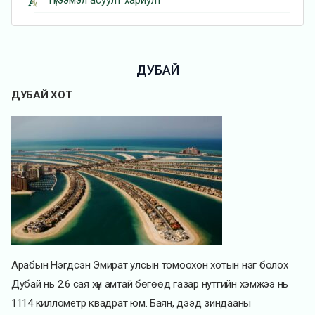
Түгээмэл асуулт хариулт
ДУБАЙ
ДУБАЙ ХОТ
Арабын Нэгдсэн Эмират улсын томоохон хотын нэг болох
Дубай нь 2.6 сая хүн амтай бөгөөд газар нутгийн хэмжээ нь
1114 киллометр квадрат юм. Баян, дээд зиндааны