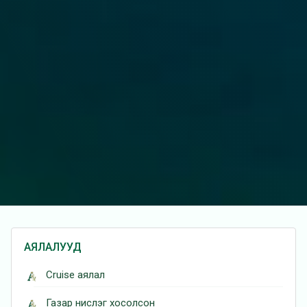
АЯЛАЛУУД
Cruise аялал
Газар нислэг хосолсон