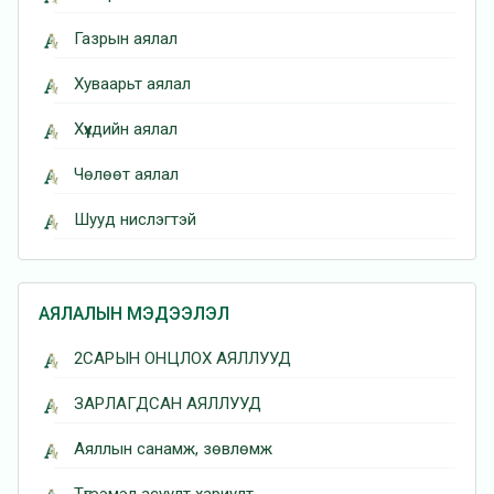
Газрын аялал
Хуваарьт аялал
Хүүхдийн аялал
Чөлөөт аялал
Шууд нислэгтэй
АЯЛАЛЫН МЭДЭЭЛЭЛ
2САРЫН ОНЦЛОХ АЯЛЛУУД
ЗАРЛАГДСАН АЯЛЛУУД
Аяллын санамж, зөвлөмж