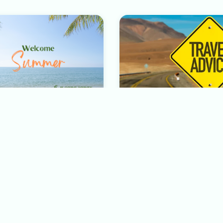
АГДСАН АЯЛЛУУД
Аяллын санамж, зөвлөмж