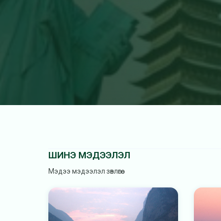
ШИНЭ МЭДЭЭЛЭЛ
Мэдээ мэдээлэл зөвлөгөө