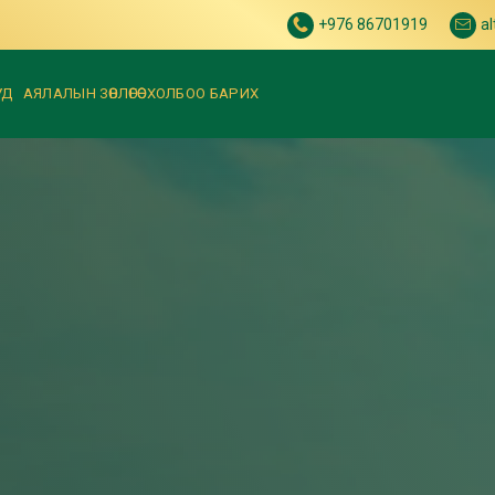
+976 86701919
a
УД
АЯЛАЛЫН ЗӨВЛӨГӨӨ
ХОЛБОО БАРИХ