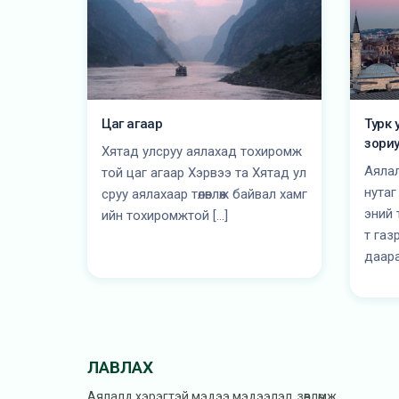
Цаг агаар
Турк 
зориу
Хятад улсруу аялахад тохиромж
Аяла
той цаг агаар Хэрвээ та Хятад ул
нутаг
сруу аялахаар төлөвлөж байвал хамг
эний 
ийн тохиромжтой […]
т газ
даара
ЛАВЛАХ
Аялалд хэрэгтэй мэдээ мэдээлэл, зөвлөмж