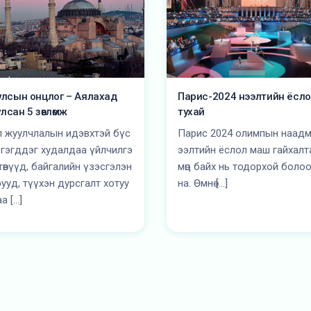
улсын онцлог – Аялахад
Парис-2024 нээлтийн ёсл
лсан 5 зөвлөмж
тухай
л жуулчлалын идэвхтэй бүс
Парис 2024 олимпын наадм
 гэгддэг худалдаа үйлчилгэ
ээлтийн ёслол маш гайхалтай
төвүүд, байгалийн үзэсгэлэн
мөц байх нь тодорхой боло
рууд, түүхэн дурсгалт хотуу
на. Өмнө […]
а […]