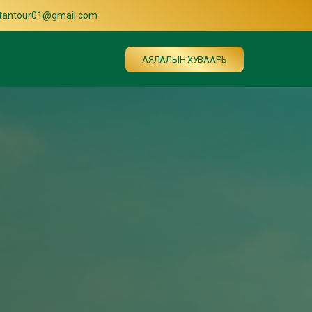
ltantour01@gmail.com
АЯЛАЛЫН ХУВААРЬ