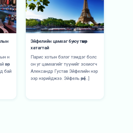
олын
Эйфелийн цамхаг буюу төмөр
хатагтай
ын н
Парис хотын бэлэг тэмдэг болс
 өвөр
он уг цамхагийг түүнийг зохиогч
од бай
Александр Густав Эйфелийн нэр
ээр нэрийджээ. Эйфель өөрөө […]