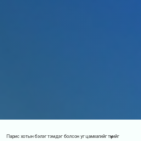
Парис хотын бэлэг тэмдэг болсон уг цамхагийг түүнийг