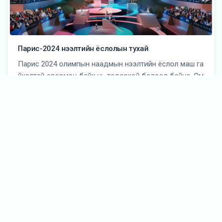
Парис-2024 нээлтийн ёслолын тухай
Парис 2024 олимпын наадмын нээлтийн ёслол маш га
йхалтай өвөрмөц байх нь тодорхой болоод байна. Өм
нө […]
Эйфелийн цамхаг буюу төмөр хатагтай
Парис хотын бэлэг тэмдэг болсон уг цамхагийг түүнийг