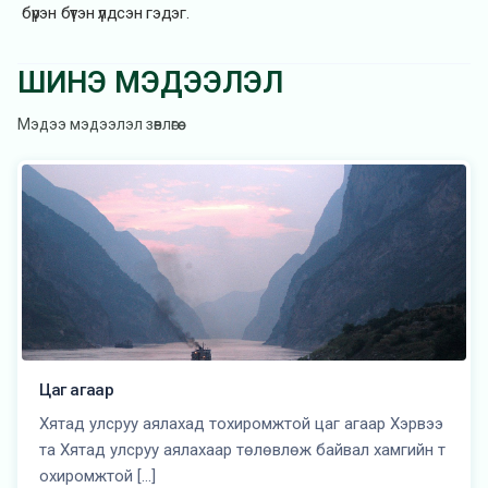
бүрэн бүтэн үлдсэн гэдэг.
ШИНЭ МЭДЭЭЛЭЛ
Мэдээ мэдээлэл зөвлөгөө
Цаг агаар
Хятад улсруу аялахад тохиромжтой цаг агаар Хэрвээ
та Хятад улсруу аялахаар төлөвлөж байвал хамгийн т
охиромжтой […]