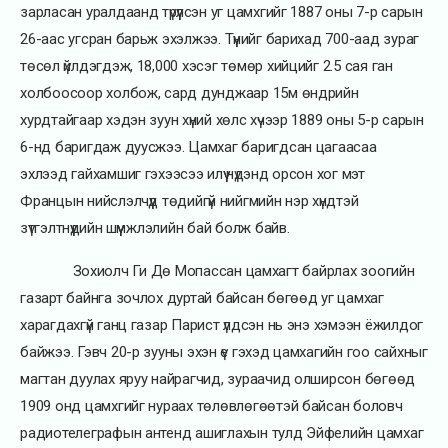
зарласан уралдаанд түрүүлсэн уг цамхгийг 1887 оны 7-р сарын
26-аас угсран барьж эхэлжээ. Түүнийг барихад 700-аад зураг
төсөл үйлдэгдэж, 18,000 хэсэг төмөр хийцийг 2.5 сая ган
холбоосоор холбож, сард дунджаар 15м өндрийн
хурдтайгаар хэдэн зуун хүний хөлс хүчээр 1889 оны 5-р сарын
6-нд баригдаж дуусжээ. Цамхаг баригдсан цагаасаа
эхлээд гайхамшиг гэхээсээ илүү нүдэнд орсон хог мэт
Францын нийслэлчүүд төдийгүй нийгмийн нэр хүндтэй
зүтгэлтнүүдийн шүүмжлэлийн бай болж байв.
Зохиолч Ги Дө Мопассан цамхагт байрлах зоогийн
газарт байнга зочлох дуртай байсан бөгөөд уг цамхаг
харагдахгүй ганц газар Парист үлдсэн нь энэ хэмээн ёжилдог
байжээ. Гэвч 20-р зууны эхэн үе гэхэд цамхагийн гоо сайхныг
магтан дуулах яруу найрагчид, зураачид олширсон бөгөөд
1909 онд цамхгийг нураах төлөвлөгөөтэй байсан боловч
радиотелеграфын антенд ашиглахын тулд Эйфелийн цамхаг