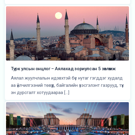
Турк улсын онцлог – Аялахад зориулсан 5 зөвлөмж
Аялал жуулчлалын идэвхтэй бүс нутаг гэгддэг худалд
аа үйлчилгээний төвүүд, байгалийн үзэсгэлэнт газрууд, түүх
эн дурсгалт хотуудаараа […]