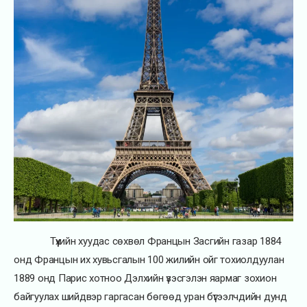
Түүхийн хуудас сөхвөл Францын Засгийн газар 1884
онд Францын их хувьсгалын 100 жилийн ойг тохиолдуулан
1889 онд Парис хотноо Дэлхийн үзэсгэлэн яармаг зохион
байгуулах шийдвэр гаргасан бөгөөд уран бүтээлчдийн дунд