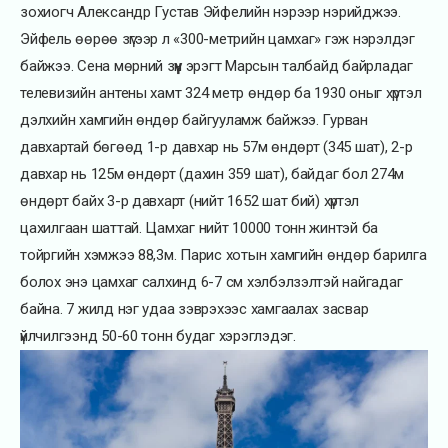
зохиогч Александр Густав Эйфелийн нэрээр нэрийджээ.
Эйфель өөрөө зүгээр л «300-метрийн цамхаг» гэж нэрэлдэг
байжээ. Сена мөрний зүүн эрэгт Марсын талбайд байрладаг
телевизийн антены хамт 324 метр өндөр ба 1930 оныг хүртэл
дэлхийн хамгийн өндөр байгууламж байжээ. Гурван
давхартай бөгөөд 1-р давхар нь 57м өндөрт (345 шат), 2-р
давхар нь 125м өндөрт (дахин 359 шат), байдаг бол 274м
өндөрт байх 3-р давхарт (нийт 1652 шат бий) хүртэл
цахилгаан шаттай. Цамхаг нийт 10000 тонн жинтэй ба
тойргийн хэмжээ 88,3м. Парис хотын хамгийн өндөр барилга
болох энэ цамхаг салхинд 6-7 см хэлбэлзэлтэй найгадаг
байна. 7 жилд нэг удаа зэврэхээс хамгаалах засвар
үйлчилгээнд 50-60 тонн будаг хэрэглэдэг.