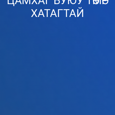
ЦАМХАГ БУЮУ ТӨМӨР
ХАТАГТАЙ