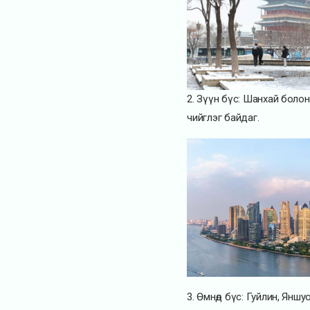
2. Зүүн бүс: Шанхай болон у
чийглэг байдаг.
3. Өмнөд бүс: Гуйлин, Яншу