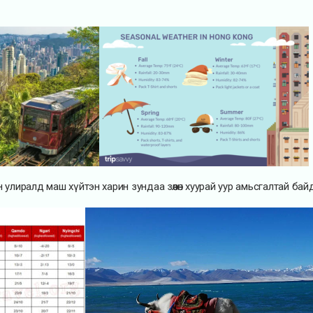
ийн улиралд маш хүйтэн харин зундаа зөөлөн хуурай уур амьсгалтай байд