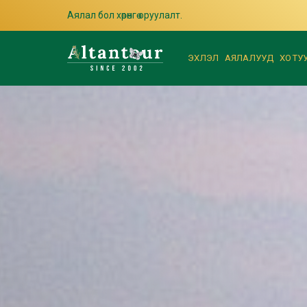
Аялал бол хөрөнгө оруулалт.
ЭХЛЭЛ
АЯЛАЛУУД
ХОТУ