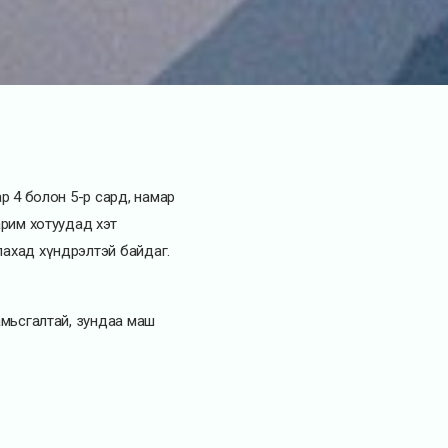
ар 4 болон 5-р сард, намар
арим хотуудад хэт
лахад хүндрэлтэй байдаг.
 амьсгалтай, зундаа маш