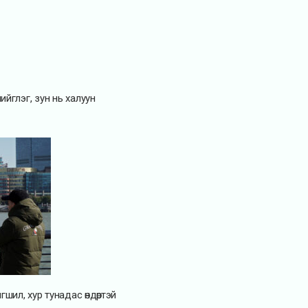
чийглэг, зун нь халуун
гшил, хур тунадас өндөртэй