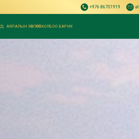
+976 86701919
a
УД
АЯЛАЛЫН ЗӨВЛӨГӨӨ
ХОЛБОО БАРИХ