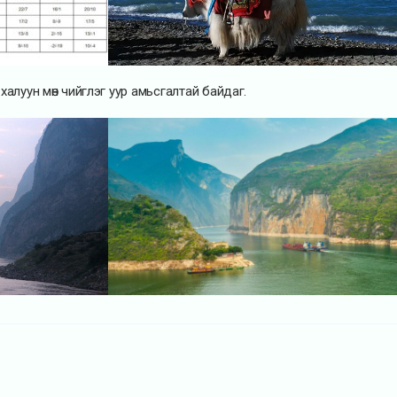
хэт халуун мөн чийглэг уур амьсгалтай байдаг.