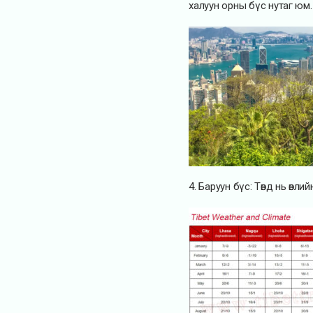
халуун орны бүс нутаг юм.
4. Баруун бүс: Төвд нь өвл