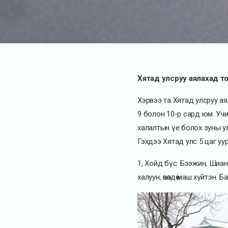
Хятад улсруу аялахад т
Хэрвээ та Хятад улсруу ая
9 болон 10-р сард юм. Учи
халалтын үе болох зуны ул
Гэхдээ Хятад улс 5 цаг уу
1, Хойд бүс: Бээжин, Шиан
халуун, өвөлдөө маш хүйтэн. 