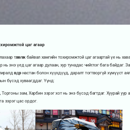
охиромжтой цаг агаар
лахаар төлөвлөж байвал хамгийн тохиромжтой цаг агаартай үе нь хав
р нь энэ үед цаг агаар дулаан, хур тунадас чийглэг бага байдаг. З
иралд өндөр настан болон хүүхдүүд, даралт тогтворгүй хүмүүст ая
рын бүсэд хуваагддаг. Үүнд:
, Торгоны зам, Харбин зэрэг хот нь энэ бүсэд багтдаг. Хуурай уур
Бага зэрэг цас ордог.