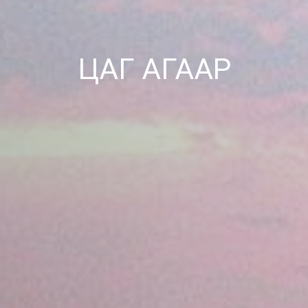
ЦАГ АГААР