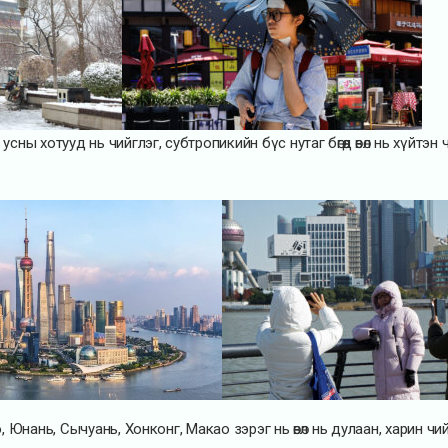
сны хотууд нь чийглэг, субтропикийн бүс нутаг бөгөөд өвөл нь хүйтэн 
о, Юнань, Сычуань, Хонконг, Макао зэрэг нь өвөл нь дулаан, харин чий