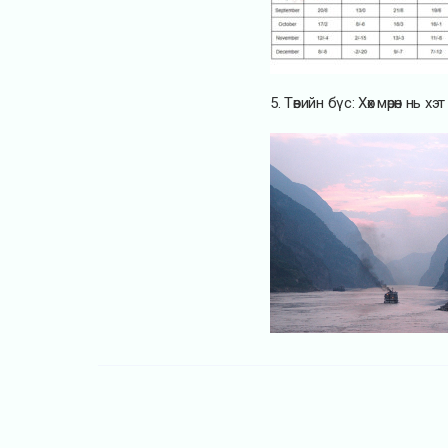
5. Төвийн бүс: Хөх мөрөн нь 
ШИНЭ МЭДЭЭЛЭЛ
Мэдээ мэдээлэл зөвлөгөө