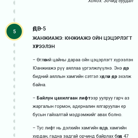
Хонох: Зочид буудал
ӨДӨР-5
5
ЖАНЖИАЖЭ: ЮНЖИАЖЭ ОЙН ЦЭЦЭРЛЭГТ
ХҮРЭЭЛЭН
– Өглөөний цайны дараа ойн цэцэрлэгт хүрээлэн
Юанжиажэ рүү аяллаа үргэлжлүүлнэ. Энэ өдөр
бидний аяллын хамгийн сэтгэл хөдлөм өдөр эхэлж
байна.
–
Байлун цахилгаан лифт
ээр уулруу гарч аз
жаргалын гормон, адерналин ялгаруулан ер
бусын гайхалтай мэдрэмжийг авах болно.
– Тус лифт нь дэлхийн хамгийн өндөр, хамгийн
хурдан, гадна задгай орчинд байрлах бөгөөд 47