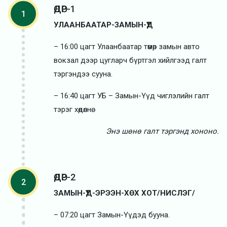
ӨДӨР-1
1
УЛААНБААТАР-ЗАМЫН-ҮҮД
– 16:00 цагт Улаанбаатар төмөр замын авто
вокзал дээр цугларч бүртгэл хийлгээд галт
тэргэндээ сууна.
– 16:40 цагт УБ – Замын-Үүд чиглэлийн галт
тэрэг хөдөлнө.
Энэ шөнө галт тэргэнд хононо.
ӨДӨР-2
2
ЗАМЫН-ҮҮД-ЭРЭЭН-ХӨХ ХОТ/НИСЛЭГ/
– 07:20 цагт Замын-Үүдэд бууна.