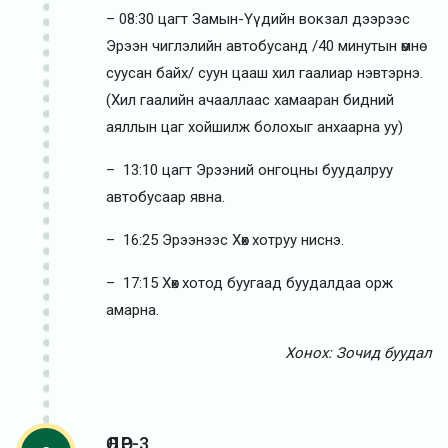
– 08:30 цагт Замын-Үүдийн вокзал дээрээс
Эрээн чиглэлийн автобусанд /40 минутын өмнө
суусан байх/ суун цааш хил гаалиар нэвтэрнэ.
(Хил гаалийн ачааллаас хамааран бидний
аяллын цаг хойшилж болохыг анхаарна уу)
– 13:10 цагт Эрээний онгоцны буудалруу
автобусаар явна.
– 16:25 Эрээнээс Хөх хотруу ниснэ.
– 17:15 Хөх хотод буугаад буудалдаа орж
амарна.
Хонох: Зочид буудал
ӨДӨР-3