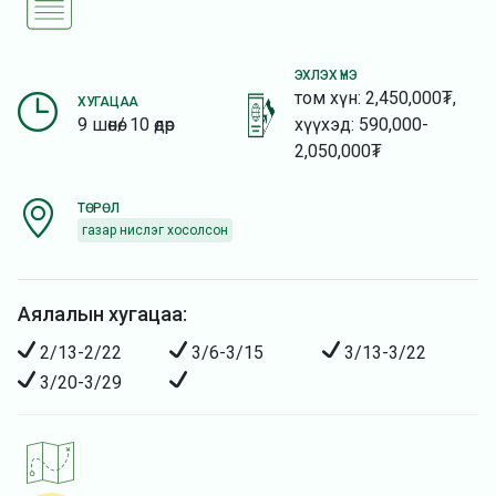
ЭХЛЭХ ҮНЭ
том хүн: 2,450,000₮,
ХУГАЦАА
9 шөнө/ 10 өдөр
хүүхэд: 590,000-
2,050,000₮
ТӨРӨЛ
газар нислэг хосолсон
Аялалын хугацаа:
2/13-2/22
3/6-3/15
3/13-3/22
3/20-3/29