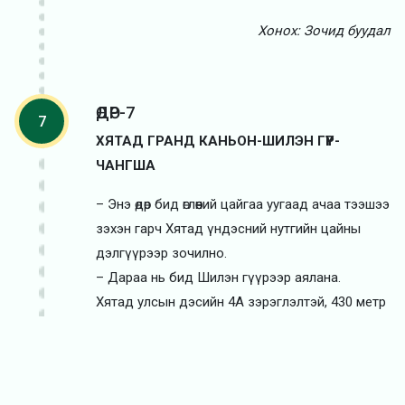
Хонох: Зочид буудал
ӨДӨР-7
7
ХЯТАД ГРАНД КАНЬОН-ШИЛЭН ГҮҮР-
ЧАНГША
– Энэ өдөр бид өглөөний цайгаа уугаад ачаа тээшээ
зэхэн гарч Хятад үндэсний нутгийн цайны
дэлгүүрээр зочилно.
– Дараа нь бид Шилэн гүүрээр аялана.
Хятад улсын дэсийн 4А зэрэглэлтэй, 430 метр
урт буюу дэлхийн хамгийн урт, 300 метр буюу
хамгийн өндөрт баригдсан 6 метр өргөн 99 ширхэг
дөрвөлжин шилэн хавтангаар хийгдсэн бөгөөд нэг
дор 800 хүн зогсох боломжтой юм. Тус