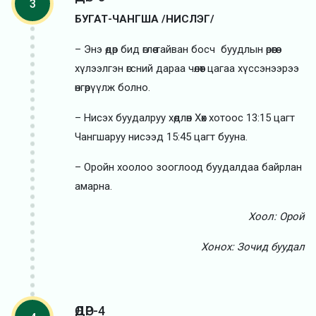
3
БУГАТ-ЧАНГША /НИСЛЭГ/
– Энэ өдөр бид өглөө тайван босч буудлын өрөөгөө
хүлээлгэн өгсний дараа чөлөөт цагаа хүссэнээрээ
өнгөрүүлж болно.
– Нисэх буудалруу хөдлөн Хөх хотоос 13:15 цагт
Чангшаруу нисээд 15:45 цагт бууна.
– Оройн хоолоо зооглоод буудалдаа байрлан
амарна.
Хоол: Орой
Хонох: Зочид буудал
ӨДӨР-4