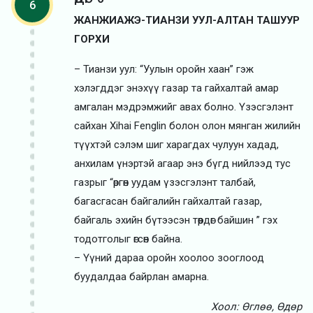
6
ЖАНЖИАЖЭ-ТИАНЗИ УУЛ-АЛТАН ТАШУУР
ГОРХИ
– Тианзи уул: “Уулын оройн хаан” гэж
хэлэгддэг энэхүү газар та гайхалтай амар
амгалан мэдрэмжийг авах болно. Үзэсгэлэнт
сайхан Xihai Fenglin болон олон мянган жилийн
түүхтэй сэлэм шиг харагдах чулуун хадад,
анхилам үнэртэй агаар энэ бүгд нийлээд тус
газрыг “өргөн уудам үзэсгэлэнт талбай,
багасгасан байгалийн гайхалтай газар,
байгаль эхийн бүтээсэн төөрдөг байшин ” гэх
тодотголыг өгсөн байна.
– Үүний дараа оройн хоолоо зооглоод
буудалдаа байрлан амарна.
Хоол: Өглөө, Өдөр