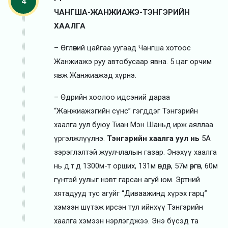
4
ЧАНГША-ЖАНЖИАЖЭ-ТЭНГЭРИЙН
ХААЛГА
– Өглөөний цайгаа уугаад Чангша хотоос
Жанжиажэ руу автобусаар явна. 5 цаг орчим
явж Жанжиажэд хүрнэ.
– Өдрийн хоолоо идсэний дараа
“Жанжиажэгийн сүнс” гэгддэг Тэнгэрийн
хаалга уул буюу Тиан Мэн Шаньд ирж аяллаа
үргэлжлүүлнэ.
Тэнгэрийн хаалга уул нь
5А
зэрэглэлтэй жуулчлалын газар. Энэхүү хаалга
нь д.т.д 1300м-т орших, 131м өндөр, 57м өргөн, 60м
гүнтэй уулыг нэвт гарсан агуй юм. Эртний
хятадууд тус агуйг “Диваажинд хүрэх гарц”
хэмээн шүтэж ирсэн тул ийнхүү Тэнгэрийн
хаалга хэмээн нэрлэгджээ. Энэ бүсэд та