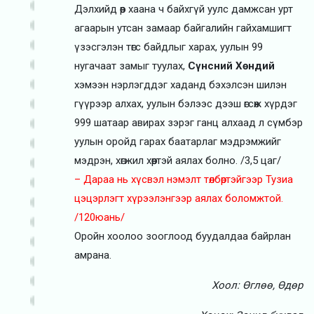
Дэлхийд өөр хаана ч байхгүй уулс дамжсан урт
агаарын утсан замаар байгалийн гайхамшигт
үзэсгэлэн төгс байдлыг харах, уулын 99
нугачаат замыг туулах,
Сүнсний Хөндий
хэмээн нэрлэгддэг хаданд бэхэлсэн шилэн
гүүрээр алхах, уулын бэлээс дээш өгсөж хүрдэг
999 шатаар авирах зэрэг ганц алхаад л сүмбэр
уулын оройд гарах баатарлаг мэдрэмжийг
мэдрэн, хөгжил хөөртэй аялах болно. /3,5 цаг/
– Дараа нь хүсвэл нэмэлт төлбөртэйгээр Тузиа
цэцэрлэгт хүрээлэнгээр аялах боломжтой.
/120юань/
Оройн хоолоо зооглоод буудалдаа байрлан
амрана.
Хоол: Өглөө, Өдөр