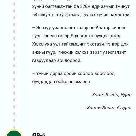
хүний багтаамжтай ба 326м өндөр замыг 1минут
58 секунтын хугацаанд туулах хүчин чадалтай.
– Энэхүү үзэсгэлэнт газар нь Аватар киноны
зураг авсан газар бөгөөд энд та нууцлагдмал
Халэлүяа уул, гайхамшигт экстази, тэнгэр дэх
анхны гүүр, гинжин хэлхээ зэрэг үзэсгэлэнт
газруудаар зочлоорой.
– Үүний дараа оройн хоолоо зооглоод
буудалдаа байрлан амарна.
Хоол: Өглөө, Өдөр
Хонох: Зочид буудал
ӨДӨР-6