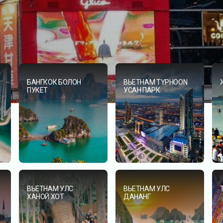
БАНГКОК БОЛОН
ВЬЕТНАМ TYPHOON
ПУКЕТ
УСАН ПАРК
ВЬЕТНАМ УЛС
ВЬЕТНАМ УЛС
ХАНОЙ ХОТ
ДАНАНГ