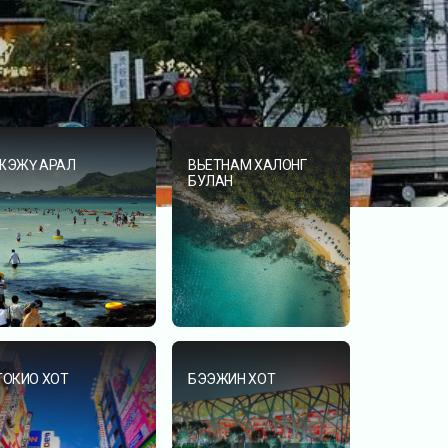
ЖЭЖҮ АРАЛ
ВЬЕТНАМ ХАЛОНГ
БУЛАН
ТОКИО ХОТ
БЭЭЖИН ХОТ