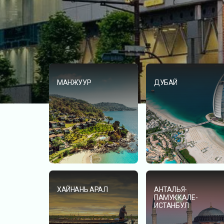
МАНЖУУР
ДУБАЙ
ХАЙНАНЬ АРАЛ
АНТАЛЬЯ-
ПАМУККАЛЕ-
ИСТАНБУЛ