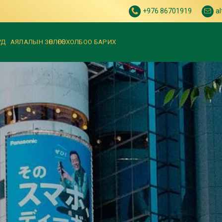
+976 86701919
a
УД
АЯЛАЛЫН ЗӨВЛӨГӨӨ
ХОЛБОО БАРИХ